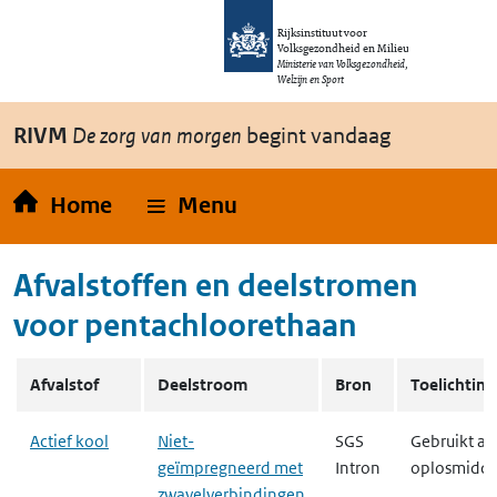
Overslaan en naar de inhoud gaan
Direct naar de hoofdnavigatie
Rijksinstituut voor
Volksgezondheid en Milieu
Ministerie van Volksgezondheid,
Welzijn en Sport
RIVM
De zorg van morgen
begint vandaag
Home
Menu
Afvalstoffen en deelstromen
voor
pentachloorethaan
Overzicht van stoffen die in de deelstroom RIVM.RvS.BM.WasteN
Afvalstof
Deelstroom
Bron
Toelichting
Actief kool
Niet-
SGS
Gebruikt als
geïmpregneerd met
Intron
oplosmidde
zwavelverbindingen