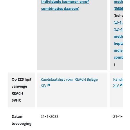
individuele isomeren en/of
methylbe
combinaties daarvan)
(36861-47
(behoort 
(±)-1,7,7
((±)-1,7,
methylfe
heptanon
individu
combinat
)
ZZS
Op ZZS lijst
Kandidaatslijst voor REACH Bijlage
Kandidaats
(opent in een nieuw tabblad)
(ope
XIV
XIV
vanwege
REACH
SVHC
Datum
21-1-2022
21-1-202
toevoeging