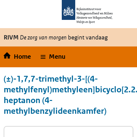
Overslaan en naar de inhoud gaan
Direct naar de hoofdnavigatie
Rijksinstituut voor
Volksgezondheid en Milieu
Ministerie van Volksgezondheid,
Welzijn en Sport
RIVM
De zorg van morgen
begint vandaag
Home
Menu
(±)-1,7,7-trimethyl-3-[(4-
methylfenyl)methyleen]bicyclo[2.2.
heptanon (4-
methylbenzylideenkamfer)