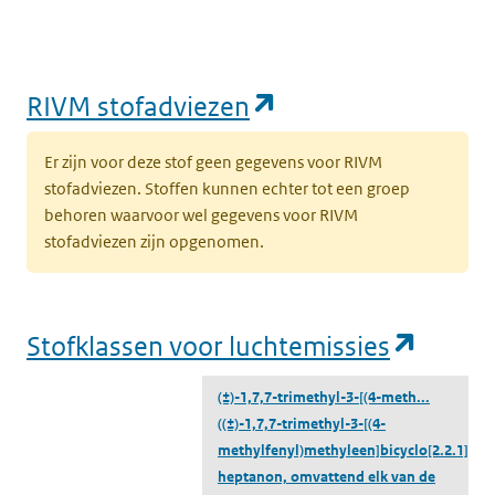
(opent in een nie
RIVM stofadviezen
Er zijn voor deze stof geen gegevens voor RIVM
stofadviezen. Stoffen kunnen echter tot een groep
behoren waarvoor wel gegevens voor RIVM
stofadviezen zijn opgenomen.
(opent
Stofklassen voor luchtemissies
(±)-1,7,7-trimethyl-3-[(4-meth...
((±)-1,7,7-trimethyl-3-[(4-
methylfenyl)methyleen]bicyclo[2.2.1]-2-
heptanon, omvattend elk van de