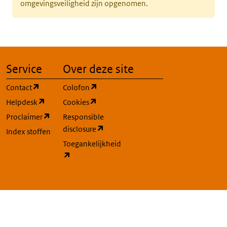
omgevingsveiligheid zijn opgenomen.
Service
Over deze site
(opent in een nieuw tabblad)
(opent in een nieuw tabblad)
Contact
Colofon
(opent in een nieuw tabblad)
(opent in een nieuw tabblad)
Helpdesk
Cookies
(opent in een nieuw tabblad)
Proclaimer
Responsible
(opent in een nieuw tabblad)
disclosure
Index stoffen
Toegankelijkheid
(opent in een nieuw tabblad)