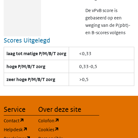
De vPvB score is
gebaseerd op een
weging van de P(pbt)-
en B-scores volgens
Scores Uitgelegd
de volgende formule:
vPvB-score = (P(pbt)-
laag tot matige P/M/B/T zorg
<0,33
score)^0.5 × (B-
score)^0.5.
hoge P/M/B/T zorg
0,33-0,5
zeer hoge P/M/B/T zorg
>0,5
P
Score
0,14
Dit is een lage tot
PBT
matige pbt
persistentie score.
Service
Over deze site
Deze P(pbt)-score is
gebaseerd op een
(opent in een nieuw tabblad)
(opent in een nieuw tabblad)
Contact
Colofon
gemiddelde globale
(opent in een nieuw tabblad)
(opent in een nieuw tabblad)
Helpdesk
Cookies
halfwaardetijd (de