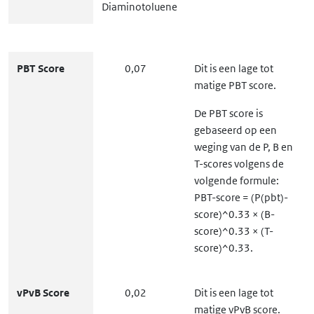
Diaminotoluene
PBT Score
0,07
Dit is een lage tot
matige PBT score.
De PBT score is
gebaseerd op een
weging van de P, B en
T-scores volgens de
volgende formule:
PBT-score = (P(pbt)-
score)^0.33 × (B-
score)^0.33 × (T-
score)^0.33.
vPvB Score
0,02
Dit is een lage tot
matige vPvB score.