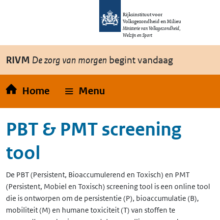
Overslaan en naar de inhoud gaan
Direct naar de hoofdnavigatie
Rijksinstituut voor
Volksgezondheid en Milieu
Ministerie van Volksgezondheid,
Welzijn en Sport
RIVM
De zorg van morgen
begint vandaag
Home
Menu
PBT & PMT screening
tool
De
PBT
(Persistent, Bioaccumulerend en Toxisch)
en
PMT
(Persistent, Mobiel en Toxisch)
screening tool is een online tool
die is ontworpen om de persistentie (P), bioaccumulatie (B),
mobiliteit (M) en humane toxiciteit (T) van stoffen te