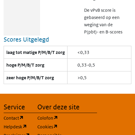
De vPvB score is
gebaseerd op een
weging van de
P(pbt)- en B-scores
Scores Uitgelegd
volgens de volgende
formule: vPvB-score =
laag tot matige P/M/B/T zorg
<0,33
(P(pbt)-score)^0.5 ×
(B-score)^0.5.
hoge P/M/B/T zorg
0,33-0,5
zeer hoge P/M/B/T zorg
>0,5
P
Score
0,07
Dit is een lage tot
PBT
matige pbt
persistentie score.
Service
Over deze site
Deze P(pbt)-score is
gebaseerd op een
(opent in een nieuw tabblad)
(opent in een nieuw tabblad)
Contact
Colofon
gemiddelde globale
(opent in een nieuw tabblad)
(opent in een nieuw tabblad)
Helpdesk
Cookies
halfwaardetijd (de