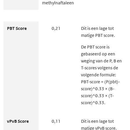
methylnaftaleen
PBT Score
0,21
Dit is een lage tot
matige PBT score.
De PBT score is
gebaseerd op een
weging van de P, B en
T-scores volgens de
volgende formule:
PBT-score = (P(pbt)-
score)^0.33 × (B-
score)^0.33 × (T-
score)^0.33.
vPvB Score
0,11
Dit is een lage tot
matige vPvB score.