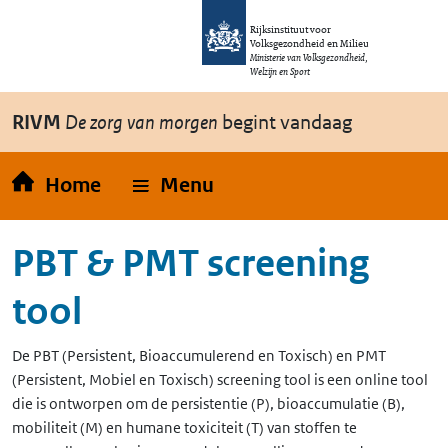
Overslaan en naar de inhoud gaan
Direct naar de hoofdnavigatie
Rijksinstituut voor
Volksgezondheid en Milieu
Ministerie van Volksgezondheid,
Welzijn en Sport
RIVM
De zorg van morgen
begint vandaag
Home
Menu
PBT & PMT screening
tool
De
PBT
(Persistent, Bioaccumulerend en Toxisch)
en
PMT
(Persistent, Mobiel en Toxisch)
screening tool is een online tool
die is ontworpen om de persistentie (P), bioaccumulatie (B),
mobiliteit (M) en humane toxiciteit (T) van stoffen te